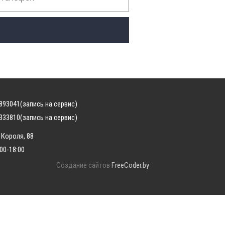
893041
(запись на сервис)
333810
(запись на сервис)
 Короля, 88
:00-18:00
Создание сайтов
FreeCoder.by