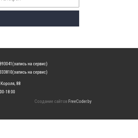
893041
(запись на сервис)
333810
(запись на сервис)
 Короля, 88
:00-18:00
Создание сайтов
FreeCoder.by