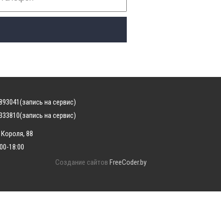
893041
(запись на сервис)
333810
(запись на сервис)
 Короля, 88
:00-18:00
Создание сайтов
FreeCoder.by