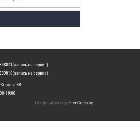
893041
(запись на сервис)
333810
(запись на сервис)
 Короля, 88
:00-18:00
Создание сайтов
FreeCoder.by