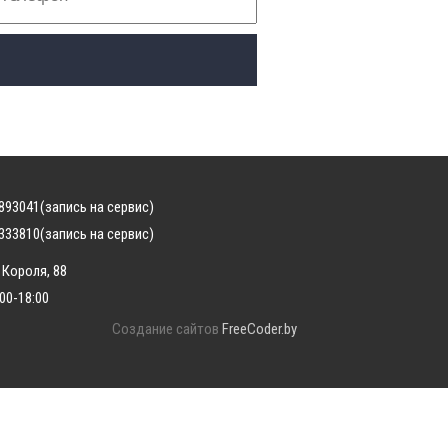
893041
(запись на сервис)
333810
(запись на сервис)
 Короля, 88
:00-18:00
Создание сайтов
FreeCoder.by