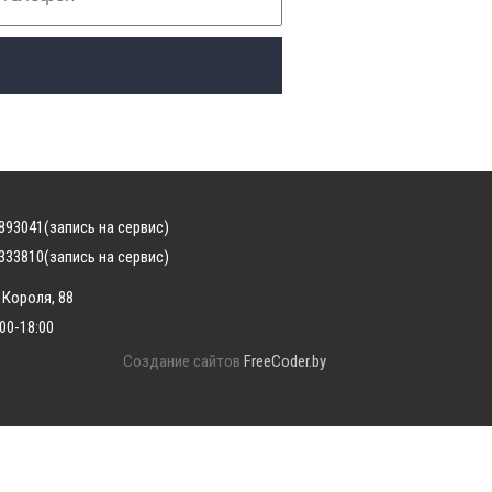
893041
(запись на сервис)
333810
(запись на сервис)
 Короля, 88
:00-18:00
Создание сайтов
FreeCoder.by