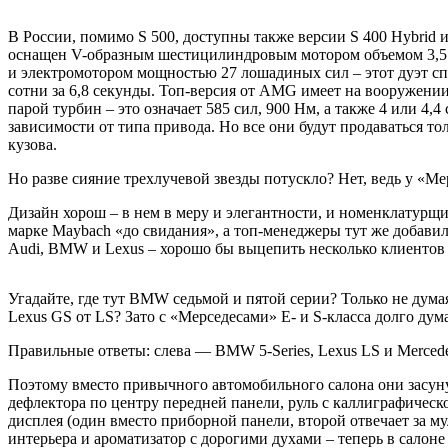
В России, помимо S 500, доступны также версии S 400 Hybrid
оснащен V-образным шестицилиндровым мотором объемом 3,5 
и электромотором мощностью 27 лошадиных сил – этот дуэт спо
сотни за 6,8 секунды. Топ-версия от AMG имеет на вооружении
парой турбин – это означает 585 сил, 900 Нм, а также 4 или 4,4
зависимости от типа привода. Но все они будут продаваться то
кузова.
Но разве сияние трехлучевой звезды потускло? Нет, ведь у «Ме
Дизайн хорош – в нем в меру и элегантности, и номенклатурщи
марке Maybach «до свидания», а топ-менеджеры тут же добавили,
Audi, BMW и Lexus – хорошо бы выцепить несколько клиентов у 
Угадайте, где тут BMW седьмой и пятой серии? Только не дума
Lexus GS от LS? Зато с «Мерседесами» Е- и S-класса долго дума
Правильные ответы: слева — BMW 5-Series, Lexus LS и Mercede
Поэтому вместо привычного автомобильного салона они засуну
дефлектора по центру передней панели, руль с каллиграфичес
дисплея (один вместо приборной панели, второй отвечает за 
интерьера и ароматизатор с дорогими духами – теперь в салон