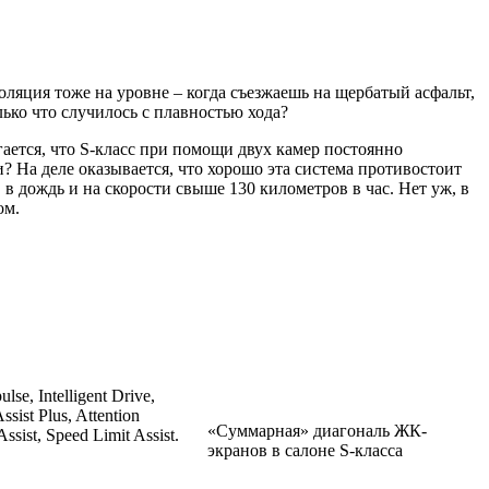
оляция тоже на уровне – когда съезжаешь на щербатый асфальт,
лько что случилось с плавностью хода?
гается, что S-класс при помощи двух камер постоянно
? На деле оказывается, что хорошо эта система противостоит
 в дождь и на скорости свыше 130 километров в час. Нет уж, в
ом.
e, Intelligent Drive,
sist Plus, Attention
«Cуммарная» диагональ ЖК-
Assist, Speed Limit Assist.
экранов в салоне S-класса