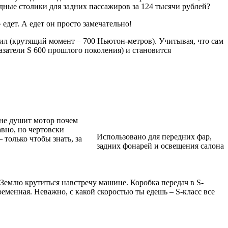
дные столики для задних пассажиров за 124 тысячи рублей?
 едет. А едет он просто замечательно!
ил (крутящий момент – 700 Ньютон-метров). Учитывая, что сам
казатели S 600 прошлого поколения) и становится
 не душит мотор почем
вно, но чертовски
Использовано для передних фар,
 только чтобы знать, за
задних фонарей и освещения салона
 Землю крутиться навстречу машине. Коробка передач в S-
ременная. Неважно, с какой скоростью ты едешь – S-класс все