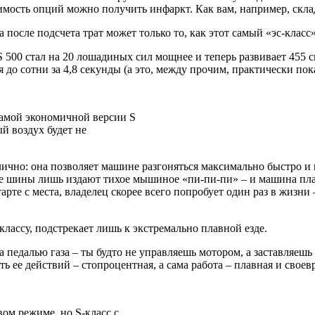
имость опций можно получить инфаркт. Как вам, например, скла
после подсчета трат может только то, как этот самый «эс-класс»
500 стал на 20 лошадиных сил мощнее и теперь развивает 455 с
я до сотни за 4,8 секунды (а это, между прочим, практически по
самой экономичной версии S
й воздух будет не
лично: она позволяет машине разгоняться максимально быстро и
ние шины лишь издают тихое мышиное «пи-пи-пи» – и машина пла
рте с места, владелец скорее всего попробует один раз в жизни –
лассу, подстрекает лишь к экстремально плавной езде.
а педалью газа – ты будто не управляешь мотором, а заставляешь
ть ее действий – стопроцентная, а сама работа – плавная и своев
вом режиме, но S-класс с