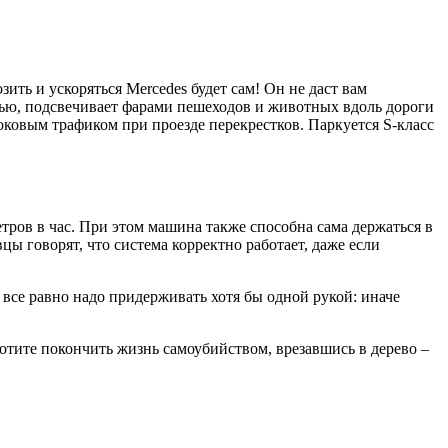
озить и ускоряться Mercedes будет сам! Он не даст вам
чью, подсвечивает фарами пешеходов и животных вдоль дороги
боковым трафиком при проезде перекрестков. Паркуется S-класс
етров в час. При этом машина также способна сама держаться в
цы говорят, что система корректно работает, даже если
ь все равно надо придерживать хотя бы одной рукой: иначе
хотите покончить жизнь самоубийством, врезавшись в дерево –