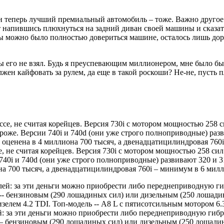
 он теперь лучший премиальный автомобиль – тоже. Важно другое:
т напившись плюхнуться на задний диван своей машины и сказать
тобы можно было полностью довериться машине, осталось лишь д
ы его не взял. Будь я преуспевающим миллионером, мне было бы п
лжен кайфовать за рулем, да еще в такой роскоши? Не-не, пусть п
 не считая корейцев. Версия 730i с мотором мощностью 258 сил
740i и 740d (они уже строго полноприводные) развивают 320 и 3
а 700 тысяч, а двенадцатицилиндровая 760i – минимум в 6 мил
ей: за эти деньги можно приобрести либо переднеприводную ги
бензиновым (290 лошадиных сил) или дизельным (250 лошадины