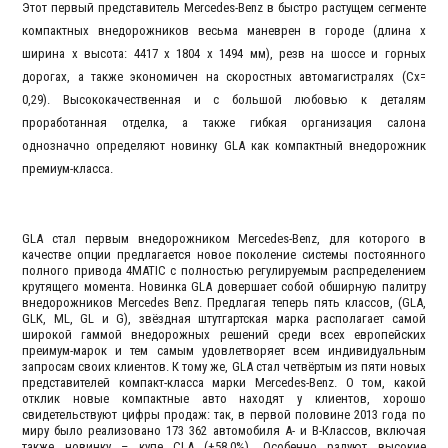
Этот первый представитель Mercedes-Benz в быстро растущем сегменте
компактных внедорожников весьма маневрен в городе (длина x
ширина x высота: 4417 x 1804 x 1494 мм), резв на шоссе и горных
дорогах, а также экономичен на скоростных автомагистралях (Cx=
0,29). Высококачественная и с большой любовью к деталям
проработанная отделка, а также гибкая организация салона
однозначно определяют новинку GLA как компактный внедорожник
премиум-класса.
GLA стал первым внедорожником Mercedes-Benz, для которого в
качестве опции предлагается новое поколение системы постоянного
полного привода 4MATIC с полностью регулируемым распределением
крутящего момента. Новинка GLA довершает собой обширную палитру
внедорожников Mercedes Benz. Предлагая теперь пять классов, (GLA,
GLK, ML, GL и G), звёздная штутгартская марка располагает самой
широкой гаммой внедорожных решений среди всех европейских
преимум-марок и тем самым удовлетворяет всем индивидуальным
запросам своих клиентов. К тому же, GLA стал четвёртым из пяти новых
представителей компакт-класса марки Mercedes-Benz. О том, какой
отклик новые компактные авто находят у клиентов, хорошо
свидетельствуют цифры продаж: так, в первой половине 2013 года по
миру было реализовано 173 362 автомобиля А- и В-Классов, включая
также новинку – купе CLA (+58,0%). Особенно радуют высокие