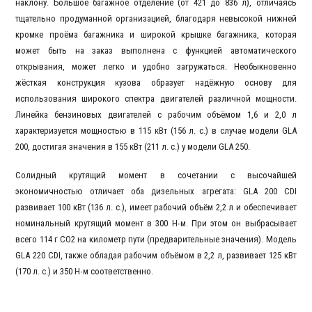
наклону. Большое багажное отделение (от 421 до 836 л), отличаясь
тщательно продуманной организацией, благодаря невысокой нижней
кромке проёма багажника и широкой крышке багажника, которая
может быть на заказ выполнена с функцией автоматического
открывания, может легко и удобно загружаться. Необыкновенно
жёсткая конструкция кузова образует надёжную основу для
использования широкого спектра двигателей различной мощности.
Линейка бензиновых двигателей с рабочим объёмом 1,6 и 2,0 л
характеризуется мощностью в 115 кВт (156 л. с.) в случае модели GLA
200, достигая значения в 155 кВт (211 л. с.) у модели GLA 250.
Солидный крутящий момент в сочетании с высочайшей
экономичностью отличает оба дизельных агрегата: GLA 200 CDI
развивает 100 кВт (136 л. с.), имеет рабочий объём 2,2 л и обеспечивает
номинальный крутящий момент в 300 Н∙м. При этом он выбрасывает
всего 114 г CO2 на километр пути (предварительные значения). Модель
GLA 220 CDI, также обладая рабочим объёмом в 2,2 л, развивает 125 кВт
(170 л. с.) и 350 Н∙м соответственно.