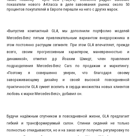
показатели нового А-Класса в деле завоевания рынка: около 50
процентов покупателей в Европе перешли на него с других марок.
«Выпустив компактный GLA, мы дополнили портфолио моделей
Mercedes-Benz пятым привлекательным вариантом внедорожника в
этом постоянно растущем сегменте. При этом GLA впечатляет, прежде
всего, своим прогрессивным характером, маневренностью и
динамикой», отметил д-р Йоахим Шмидт, член правления
подразделения Mercedes-Benz Cars по продажам и маркетингу.
«Поэтому я совершенно уверен, что благодаря своему
завораживающему дизайну и своей высокой повседневной
практичности GLA сумеет вселить в сердца множества новых клиентов
любовь к марке Mercedes-Benz», добавил он.
Будучи надёжным спутником в повседневной жизни, GLA предлагает
гибкий и трансформируемый салон. Спинки сидений не только
полностью откидываются, но и на заказ могут получить регулировку по