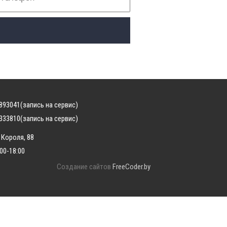
893041
(запись на сервис)
333810
(запись на сервис)
 Короля, 88
:00-18:00
Создание сайтов
FreeCoder.by