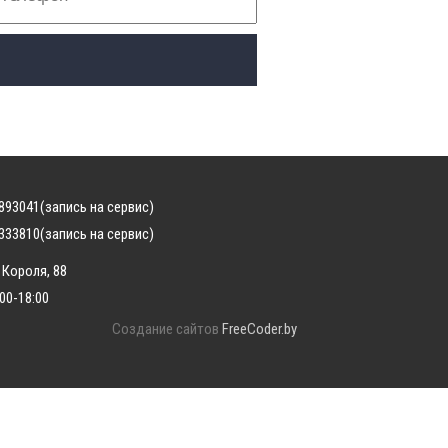
893041
(запись на сервис)
333810
(запись на сервис)
 Короля, 88
:00-18:00
Создание сайтов
FreeCoder.by