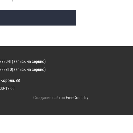
893041
(запись на сервис)
333810
(запись на сервис)
 Короля, 88
:00-18:00
Создание сайтов
FreeCoder.by