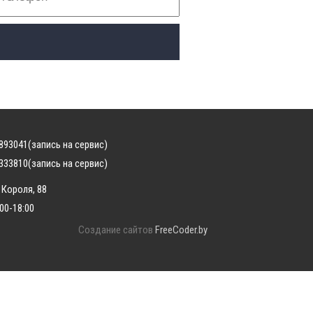
893041
(запись на сервис)
333810
(запись на сервис)
 Короля, 88
:00-18:00
Создание сайтов
FreeCoder.by