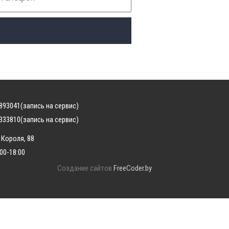
893041
(запись на сервис)
333810
(запись на сервис)
 Короля, 88
:00-18:00
Создание сайтов
FreeCoder.by