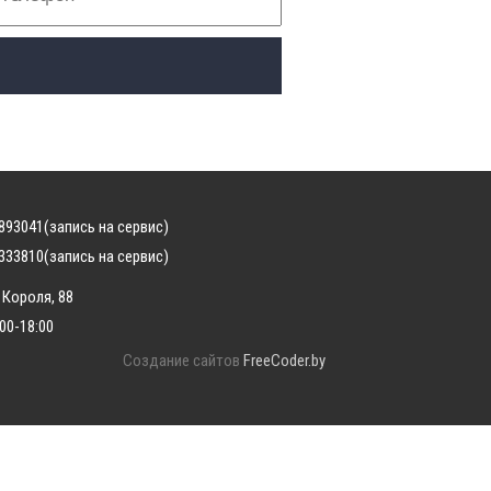
893041
(запись на сервис)
333810
(запись на сервис)
 Короля, 88
:00-18:00
Создание сайтов
FreeCoder.by