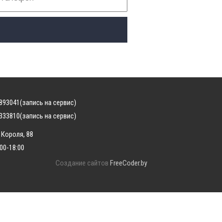
893041
(запись на сервис)
333810
(запись на сервис)
 Короля, 88
:00-18:00
Создание сайтов
FreeCoder.by