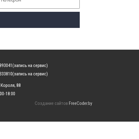
893041
(запись на сервис)
333810
(запись на сервис)
 Короля, 88
:00-18:00
Создание сайтов
FreeCoder.by