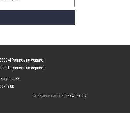
893041
(запись на сервис)
333810
(запись на сервис)
 Короля, 88
:00-18:00
Создание сайтов
FreeCoder.by