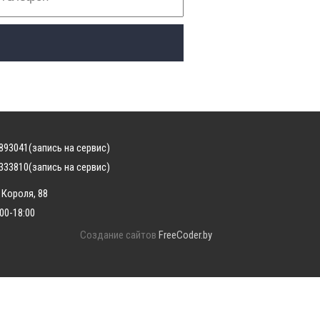
893041
(запись на сервис)
333810
(запись на сервис)
 Короля, 88
:00-18:00
Создание сайтов
FreeCoder.by